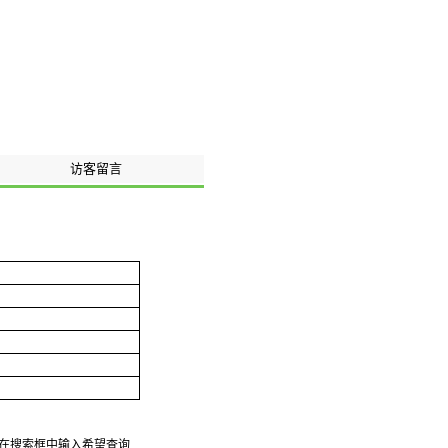
访客留言
要在搜索框中输入希望查询