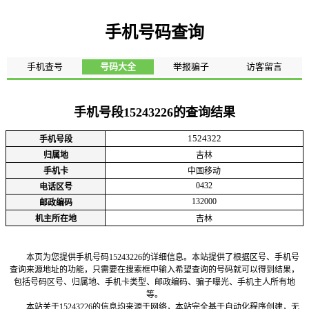
手机号码查询
手机查号
号码大全
举报骗子
访客留言
手机号段15243226的查询结果
1524322
手机号段
归属地
吉林
手机卡
中国移动
0432
电话区号
132000
邮政编码
机主所在地
吉林
本页为您提供手机号码15243226的详细信息。本站提供了根据区号、手机号
查询来源地址的功能，只需要在搜索框中输入希望查询的号码就可以得到结果，
包括号码区号、归属地、手机卡类型、邮政编码、骗子曝光、手机主人所有地
等。
本站关于15243226的信息均来源于网络，本站完全基于自动化程序创建，无