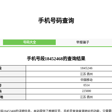
手机号码查询
号码大全
举报骗子
手机号段18452468的查询结果
1845246
段
江苏 扬州
中国移动
0514
号
225000
码
地
江苏 扬州
8452468的详细信息。本站提供了根据区号、手机号查询来源地址的功能，只需