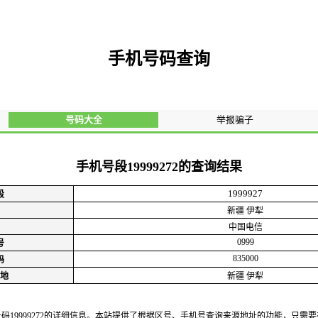
手机号码查询
号码大全
举报骗子
手机号段19999272的查询结果
1999927
段
新疆 伊犁
中国电信
0999
号
835000
码
地
新疆 伊犁
9999272的详细信息。本站提供了根据区号、手机号查询来源地址的功能，只需