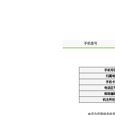
手机查号
手机号
归属地
手机卡
电话区
邮政编
机主所在
本页为您提供手机号码1